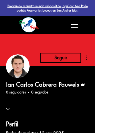
Bienvenido a nuestro mundo subacuático, aquí con Sea Pride
podrás Reservar tus buceos en San Andres Islas.
Más acciones
Seguir
Administrador
Ian Carlos Cabrera Pauwels
0 seguidores
0 seguidos
Perfil