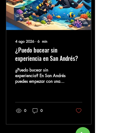
4 ago 2026
∙
6
min
¿Puedo bucear sin
experiencia en San Andrés?
¿Puedo bucear sin
experiencia? En San Andrés
puedes empezar con una
inmersión guiada, equipos
adecuados e instructores
certificados a tu lado con
calma.
0
0