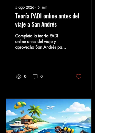
5 ago 2026
∙
5
min
Teoría PADI online antes del
viaje a San Andrés
Completa la teoría PADI
online antes del viaje y
aprovecha San Andrés para
practicar, aprender con
calma y descubrir el mundo
subacuático con seguridad.
0
0