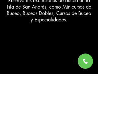
Reserva tus excursiones de buceo en la
Isla de San Andrés, como Minicursos de
Buceo, Buceos Dobles, Cursos de Buceo
y Especialidades.
Contáctanos
Dirección: Avenida Circunvalar Km.
11 Metro 800 - Escuela de Buceo