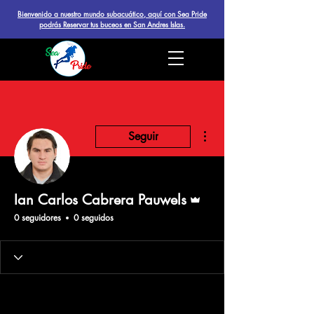
Bienvenido a nuestro mundo subacuático, aquí con Sea Pride
podrás Reservar tus buceos en San Andres Islas.
Más acciones
Seguir
Administrador
Ian Carlos Cabrera Pauwels
0 seguidores
0 seguidos