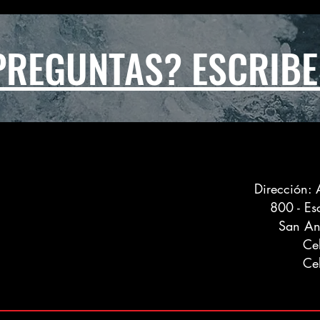
 PREGUNTAS? ESCRIBE
Dirección:
800 - Es
San An
Ce
Ce