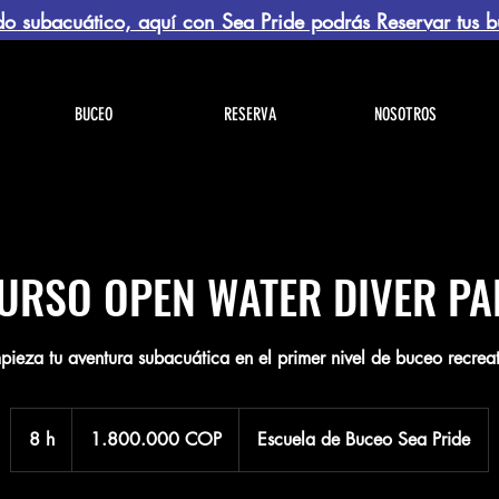
o subacuático, aquí con Sea Pride podrás Reservar tus b
BUCEO
RESERVA
NOSOTROS
URSO OPEN WATER DIVER PA
pieza tu aventura subacuática en el primer nivel de buceo recreat
1.800.000
pesos
8 h
8
1.800.000 COP
Escuela de Buceo Sea Pride
colombianos
h