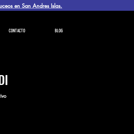
uceos en San Andres Islas.
CONTACTO
BLOG
DI
ivo