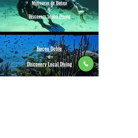
Minicurso de Buceo
-o-
Discovery Scuba Diving
Buceo Doble
-o-
Discovery Local Diving
Cursos de Certificación PADI
Especialidades de Buceo
-o-